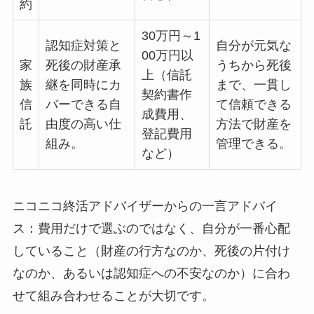
約
30万円～1
認知症対策と
自分が元気な
00万円以
家
死後の財産承
うちから死後
上（信託
族
継を同時にカ
まで、一貫し
契約書作
信
バーできる自
て信頼できる
成費用、
託
由度の高い仕
方法で財産を
登記費用
組み。
管理できる。
など）
ニコニコ終活アドバイザーからの一言アドバイ
ス：費用だけで選ぶのではなく、自分が一番心配
していること（財産の行方なのか、死後の片付け
なのか、あるいは認知症への不安なのか）に合わ
せて組み合わせることが大切です。