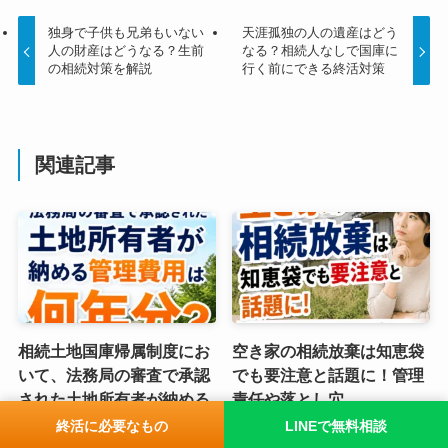
独身で子供も兄弟もいない
天涯孤独の人の遺産はどう
人の財産はどうなる？生前
なる？相続人なしで国庫に
の相続対策を解説
行く前にできる終活対策
関連記事
相続土地国庫帰属制度にお
空き家の相続放棄は知恵袋
いて、法務局の審査で承認
でも要注意と話題に！管理
された土地所有者が納める
責任や落とし穴
管理費用は何年分でしょ
2026年7月7日
終活に必要なもの
LINEで無料相談
う？