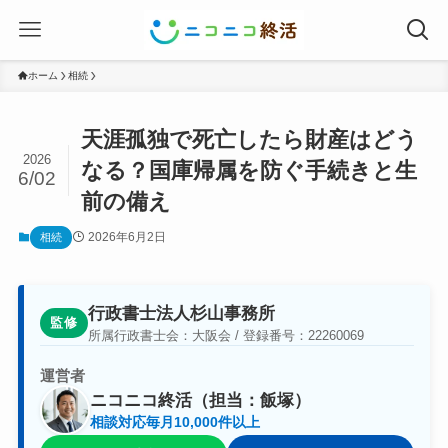
ホーム
相続
天涯孤独で死亡したら財産はどう
2026
なる？国庫帰属を防ぐ手続きと生
6/02
前の備え
2026年6月2日
相続
行政書士法人杉山事務所
監修
所属行政書士会：大阪会 / 登録番号：22260069
運営者
ニコニコ終活（担当：飯塚）
相談対応毎月10,000件以上