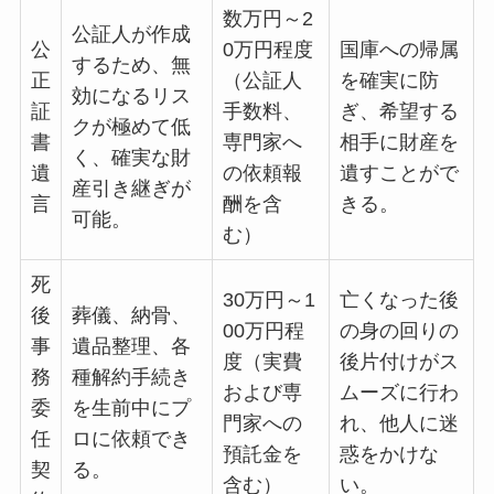
数万円～2
公証人が作成
公
0万円程度
国庫への帰属
するため、無
正
（公証人
を確実に防
効になるリス
証
手数料、
ぎ、希望する
クが極めて低
書
専門家へ
相手に財産を
く、確実な財
遺
の依頼報
遺すことがで
産引き継ぎが
言
酬を含
きる。
可能。
む）
死
30万円～1
亡くなった後
後
葬儀、納骨、
00万円程
の身の回りの
事
遺品整理、各
度（実費
後片付けがス
務
種解約手続き
および専
ムーズに行わ
委
を生前中にプ
門家への
れ、他人に迷
任
ロに依頼でき
預託金を
惑をかけな
契
る。
含む）
い。