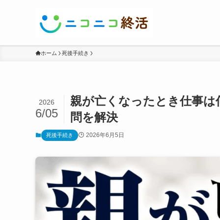
ホーム
死後手続き
親が亡くなったとき仕事は
2026
6/05
問を解決
2026年6月5日
死後手続き