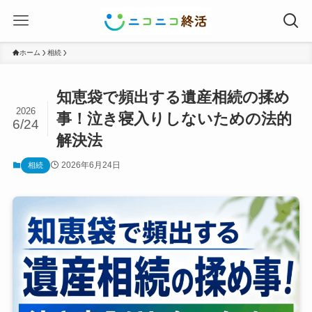
ホーム
相続
知恵袋で頻出する遺産相続の揉め
2026
事！泣き寝入りしないための法的
6/24
解決法
2026年6月24日
相続