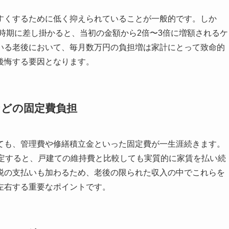
すくするために低く抑えられていることが一般的です。しか
な時期に差し掛かると、当初の金額から2倍〜3倍に増額されるケ
いる老後において、毎月数万円の負担増は家計にとって致命的
後悔する要因となります。
などの固定費負担
ても、管理費や修繕積立金といった固定費が一生涯続きます。
仮定すると、戸建ての維持費と比較しても実質的に家賃を払い続
税の支払いも加わるため、老後の限られた収入の中でこれらを
左右する重要なポイントです。