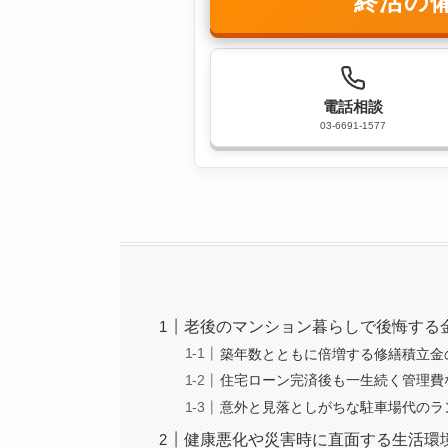
終活の
電話相談
03-6691-1577
老後のマンション暮らしで後悔する
築年数とともに倍増する修繕積立金
住宅ローン完済後も一生続く管理費
意外と見落としがちな駐車場代のラ
健康悪化や災害時に直面する生活環