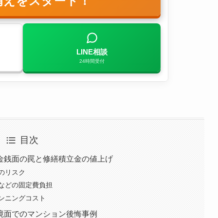
備えをスタート！
LINE相談
24時間受付
目次
金銭面の罠と修繕積立金の値上げ
のリスク
などの固定費負担
ンニングコスト
境面でのマンション後悔事例