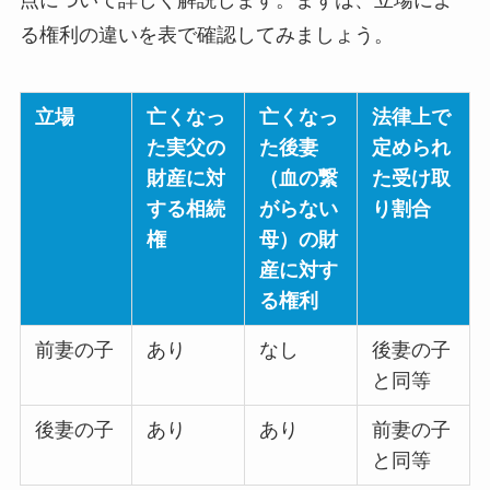
る権利の違いを表で確認してみましょう。
立場
亡くなっ
亡くなっ
法律上で
た実父の
た後妻
定められ
財産に対
（血の繋
た受け取
する相続
がらない
り割合
権
母）の財
産に対す
る権利
前妻の子
あり
なし
後妻の子
と同等
後妻の子
あり
あり
前妻の子
と同等