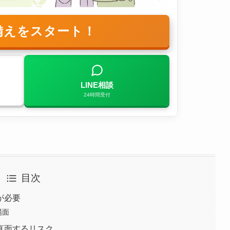
備えをスタート！
LINE相談
24時間受付
目次
が必要
場面
直面するリスク