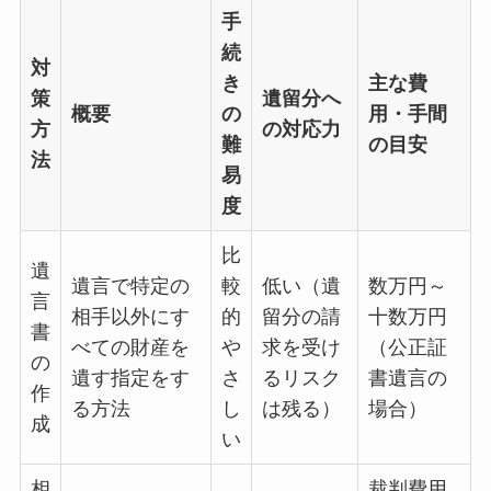
手
続
対
き
主な費
策
遺留分へ
概要
の
用・手間
方
の対応力
難
の目安
法
易
度
比
遺
遺言で特定の
較
低い（遺
数万円～
言
相手以外にす
的
留分の請
十数万円
書
べての財産を
や
求を受け
（公正証
の
遺す指定をす
さ
るリスク
書遺言の
作
る方法
し
は残る）
場合）
成
い
相
裁判費用