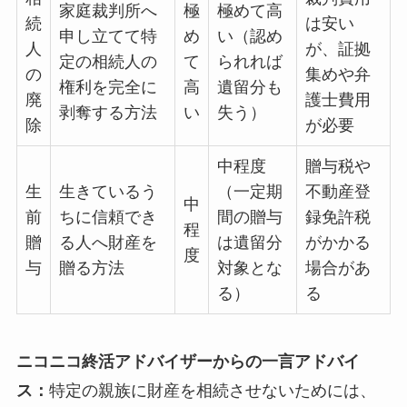
家庭裁判所へ
極
極めて高
続
は安い
申し立てて特
め
い（認め
人
が、証拠
定の相続人の
て
られれば
の
集めや弁
権利を完全に
高
遺留分も
廃
護士費用
剥奪する方法
い
失う）
除
が必要
中程度
贈与税や
生
生きているう
（一定期
不動産登
中
前
ちに信頼でき
間の贈与
録免許税
程
贈
る人へ財産を
は遺留分
がかかる
度
与
贈る方法
対象とな
場合があ
る）
る
ニコニコ終活アドバイザーからの一言アドバイ
ス：
特定の親族に財産を相続させないためには、