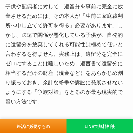
子供や配偶者に対して、遺留分を事前に完全に放
棄させるためには、その本人が「生前に家庭裁判
所へ申し立てて許可を得る」必要があります。し
かし、疎遠で関係が悪化している子供が、自発的
に遺留分を放棄してくれる可能性は極めて低いと
言わざるを得ません。実務上は、遺留分を完全に
ゼロにすることは難しいため、遺言書で遺留分に
相当するだけの財産（現金など）をあらかじめ割
り振っておき、余計な紛争や訴訟に発展させない
ようにする「争族対策」をとるのが最も現実的で
賢い方法です。
終活に必要なもの
LINEで無料相談
遺言執行者を指定しておくメリットは何です