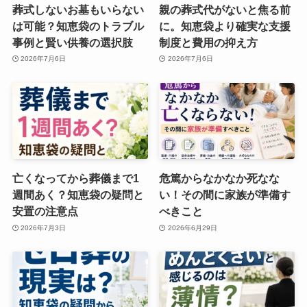
葬式しないお墓もいらない
親の葬式代がないと焦る前
は可能？知恵袋のトラブル
に。知恵袋より確実な支援
事例と賢い供養の選択肢
制度と費用の抑え方
2026年7月6日
2026年7月6日
亡くなってから葬儀まで1
危篤からなかなか死なな
週間あく？知恵袋の疑問と
い！その間に家族が準備す
安置の注意点
べきこと
2026年7月3日
2026年6月29日