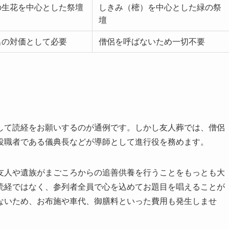
の生花を中心とした祭壇
しきみ（樒）を中心とした緑の祭
壇
名の対価として必要
僧侶を呼ばないため一切不要
して読経をお願いするのが通例です。しかし友人葬では、僧侶
役職者である儀典長などが導師として進行役を務めます。
友人や遺族がまごころからの追善供養を行うことをもっとも大
読経ではなく、参列者全員で心を込めてお題目を唱えることが
ないため、お布施や車代、御膳料といった費用も発生しませ