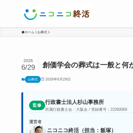
ホーム
お葬式
2026
創価学会の葬式は一般と何
6/29
2026年6月29日
お葬式
行政書士法人杉山事務所
監修
所属行政書士会：大阪会 / 登録番号：22260069
運営者
ニコニコ終活（担当：飯塚）