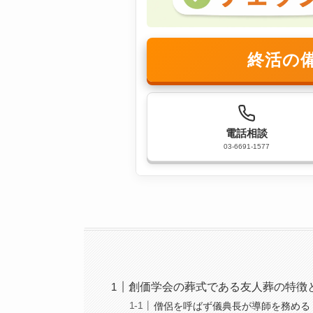
終活の
電話相談
03-6691-1577
創価学会の葬式である友人葬の特徴
僧侶を呼ばず儀典長が導師を務める