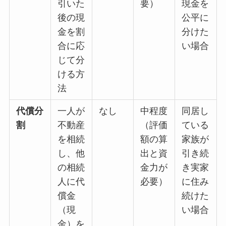
引いた
要）
現金を
後の現
公平に
金を割
分けた
合に応
い場合
じて分
ける方
法
代償分
一人が
なし
中程度
同居し
割
不動産
（評価
ている
を相続
額の算
家族が
し、他
出と資
引き続
の相続
金力が
き実家
人に代
必要）
に住み
償金
続けた
（現
い場合
金）を