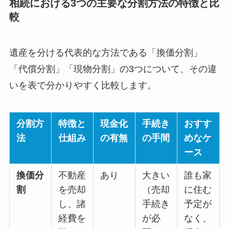
相続における3つの主要な分割方法の特徴と比
較
遺産を分ける代表的な方法である「換価分割」
「代償分割」「現物分割」の3つについて、その違
いを表で分かりやすく比較します。
分割方
特徴と
現金化
手続き
おすす
法
仕組み
の有無
の手間
めなケ
ース
換価分
不動産
あり
大きい
誰も家
割
を売却
（売却
に住む
し、諸
手続き
予定が
経費を
が必
なく、