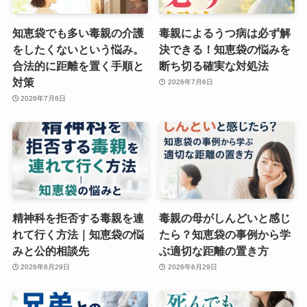
知恵袋でも多い毒親の介護
毒親によるうつ病は必ず解
をしたくないという悩み。
決できる！知恵袋の悩みを
合法的に距離を置く手順と
断ち切る確実な対処法
対策
2026年7月6日
2026年7月6日
精神科を拒否する毒親を連
毒親の母がしんどいと感じ
れて行く方法｜知恵袋の悩
たら？知恵袋の事例から学
みと公的相談先
ぶ適切な距離の置き方
2026年6月29日
2026年6月29日